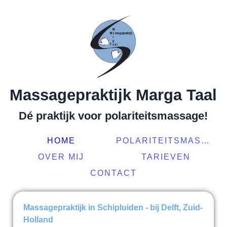
Massagepraktijk Marga Taal
Dé praktijk voor polariteitsmassage!
HOME
POLARITEITSMASSAGE
OVER MIJ
TARIEVEN
CONTACT
Massagepraktijk in Schipluiden - bij Delft, Zuid-
Holland