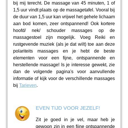
bij mij terecht. De massage van 45 minuten, 1 of
1,5 uur vindt plaats op de massagetafel. Vooral bij
de duur van 1,5 uur kan vrijwel het gehele lichaam
aan bod komen, zeer ontspannend! Ook kortere
hoofd/ nek/ schouder massages op de
massagestoel zijn mogelijk. Voeg Reiki en
rustgevende muziek (als je dat wilt) toe aan deze
polariteits massages en je hebt de beste
elementen voor een fijne, ontspannende en
herstellende massage! Is je interesse gewekt, zie
dan de volgende pagina's voor aanvullende
informatie of kijk voor de verschillende massages
bij
Tarieven
.
EVEN TIJD VOOR JEZELF!
Zit je goed in je vel, maar heb je
gewoon zin in een fijne ontspannende