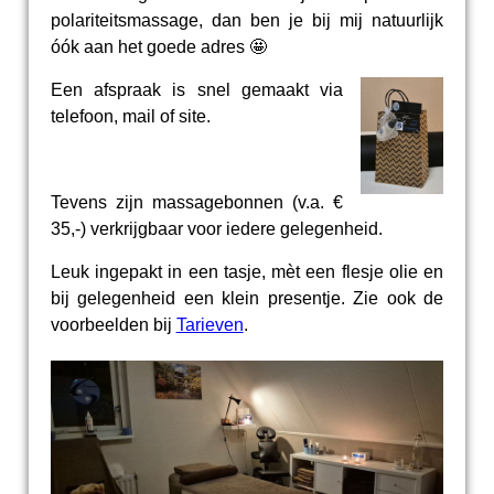
polariteitsmassage, dan ben je bij mij natuurlijk
óók aan het goede adres 🤩
Een afspraak is snel gemaakt via
telefoon, mail of site.
Tevens zijn massagebonnen (v.a. €
35,-) verkrijgbaar voor iedere gelegenheid.
Leuk ingepakt in een tasje, mèt een flesje olie en
bij gelegenheid een klein presentje. Zie ook de
voorbeelden bij
Tarieven
.